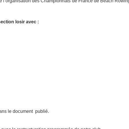
été l’organisation des Championnats de France de Beach Rowin
ection losir avec :
 dans le document publié.