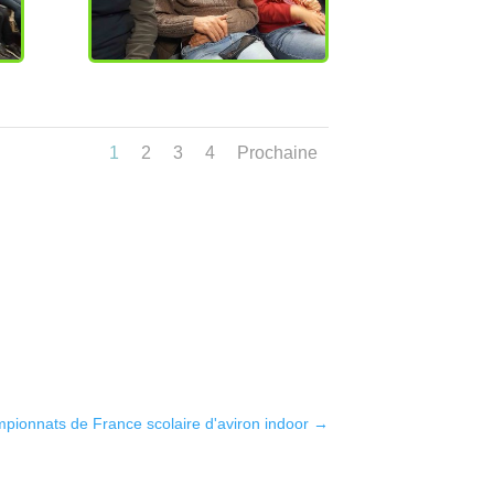
1
2
3
4
Prochaine
mpionnats de France scolaire d'aviron indoor
→