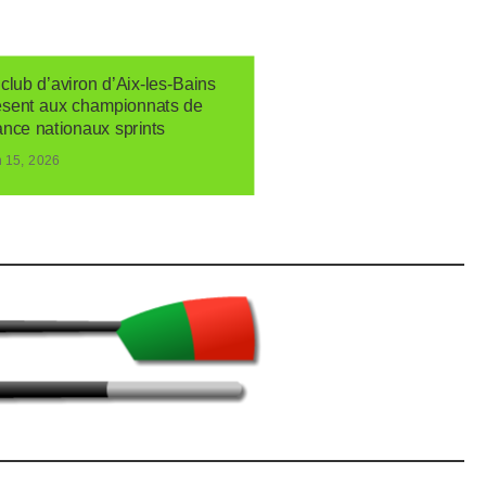
club d’aviron d’Aix-les-Bains
ésent aux championnats de
ance nationaux sprints
n 15, 2026