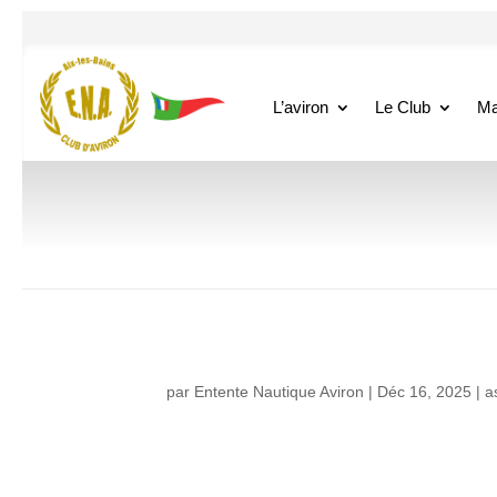
L’aviron
Le Club
Ma
par
Entente Nautique Aviron
|
Déc 16, 2025
|
a