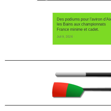
Des podiums pour l’aviron d’Ai
les Bains aux championnats
France minime et cadet.
Juil 9, 2026