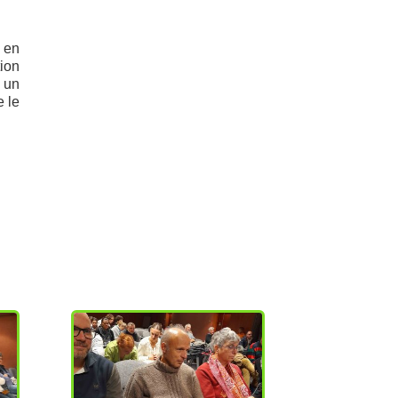
 en
tion
 un
e le