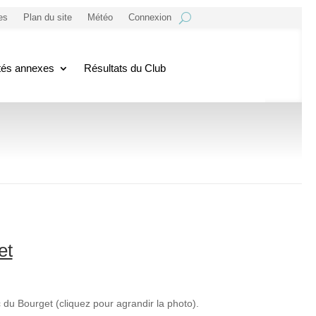
es
Plan du site
Météo
Connexion
ités annexes
Résultats du Club
et
 du Bourget (cliquez pour agrandir la photo).