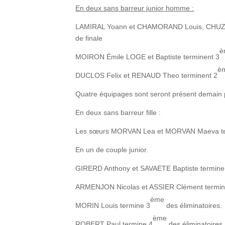
En deux sans barreur junior homme :
LAMIRAL Yoann et CHAMORAND Louis, CHUZE
de finale
è
MOIRON Émile LOGE et Baptiste terminent 3
è
DUCLOS Felix et RENAUD Theo terminent 2
Quatre équipages sont seront présent demain p
En deux sans barreur fille :
Les sœurs MORVAN Lea et MORVAN Maeva te
En un de couple junior.
GIRERD Anthony et SAVAETE Baptiste termine
ARMENJON Nicolas et ASSIER Clément termin
ème
MORIN Louis termine 3
des éliminatoires.
ème
ROBERT Paul termine 4
des éliminatoires.