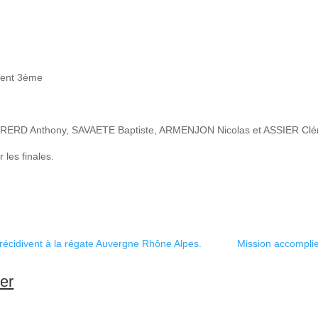
r
nent 3ème
GIRERD Anthony, SAVAETE Baptiste, ARMENJON Nicolas et ASSIER Clé
 les finales.
écidivent à la régate Auvergne Rhône Alpes.
Mission accomplie,
ser