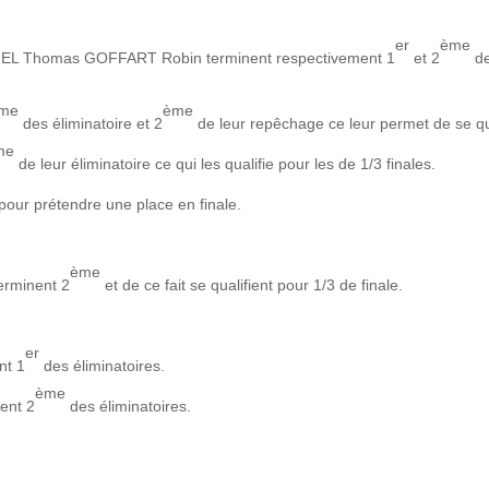
er
ème
L Thomas GOFFART Robin terminent respectivement 1
et 2
de
me
ème
des éliminatoire et 2
de leur repêchage ce leur permet de se qual
me
de leur éliminatoire ce qui les qualifie pour les de 1/3 finales.
our prétendre une place en finale.
ème
rminent 2
et de ce fait se qualifient pour 1/3 de finale.
er
nt 1
des éliminatoires.
ème
ent 2
des éliminatoires.