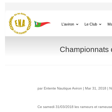
L’aviron
Le Club
Ma
Championnats d
par
Entente Nautique Aviron
|
Mar 31, 2018
|
N
Ce samedi 31/03/2018 les rameurs et rameuses 