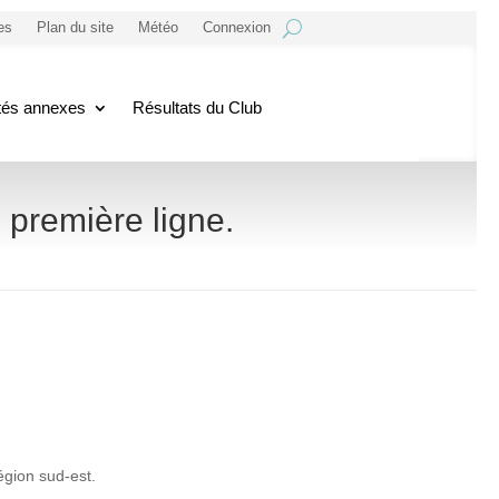
es
Plan du site
Météo
Connexion
ités annexes
Résultats du Club
première ligne.
égion sud-est.