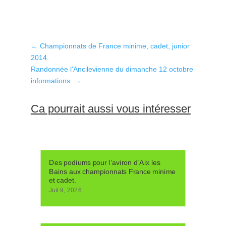
←
Championnats de France minime, cadet, junior
2014.
Randonnée l'Ancilevienne du dimanche 12 octobre
informations.
→
Ca pourrait aussi vous intéresser
Des podiums pour l’aviron d’Aix les
Bains aux championnats France minime
et cadet.
Juil 9, 2026