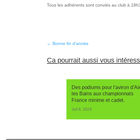
Tous les adhérents sont conviés au club à 18h3
←
Bonne fin d'année
Ca pourrait aussi vous intéres
Des podiums pour l’aviron d’Ai
les Bains aux championnats
France minime et cadet.
Juil 9, 2026