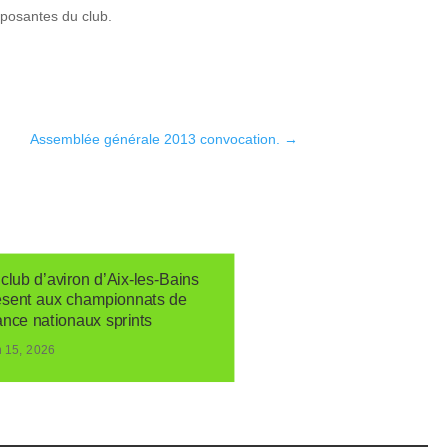
mposantes du club.
Assemblée générale 2013 convocation.
→
club d’aviron d’Aix-les-Bains
ésent aux championnats de
ance nationaux sprints
n 15, 2026