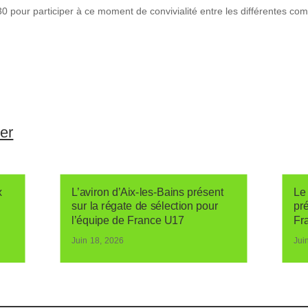
0 pour participer à ce moment de convivialité entre les différentes co
ser
x
L’aviron d’Aix-les-Bains présent
Le 
sur la régate de sélection pour
pr
l’équipe de France U17
Fr
Juin 18, 2026
Jui