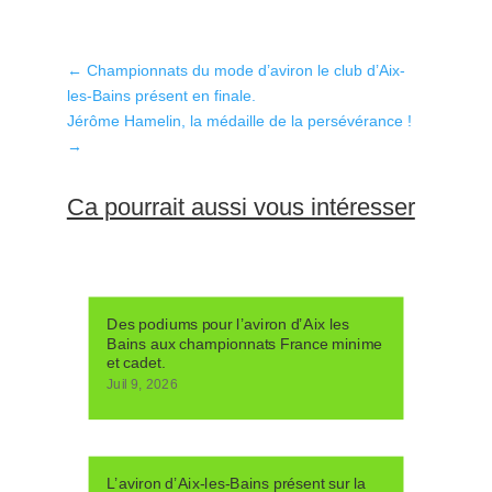
←
Championnats du mode d’aviron le club d’Aix-
les-Bains présent en finale.
Jérôme Hamelin, la médaille de la persévérance !
→
Ca pourrait aussi vous intéresser
Des podiums pour l’aviron d’Aix les
Bains aux championnats France minime
et cadet.
Juil 9, 2026
L’aviron d’Aix-les-Bains présent sur la