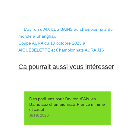
←
L'aviron d'AIX LES BAINS au championnats du
monde à Shanghaï.
Coupe AURA du 19 octobre 2025 à
AIGUEBELETTE et Championnats AURA J16
→
Ca pourrait aussi vous intéresser
Des podiums pour l’aviron d’Aix les
Bains aux championnats France minime
et cadet.
Juil 9, 2026