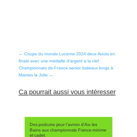
←
Coupe du monde Lucerne 2024 deux Aixois en
finale avec une médaille d'argent à la clef.
Championnats de France senior bateaux longs à
Mantes la Jolie
→
Ca pourrait aussi vous intéresser
Des podiums pour l’aviron d’Aix les
Bains aux championnats France minime
et cadet.