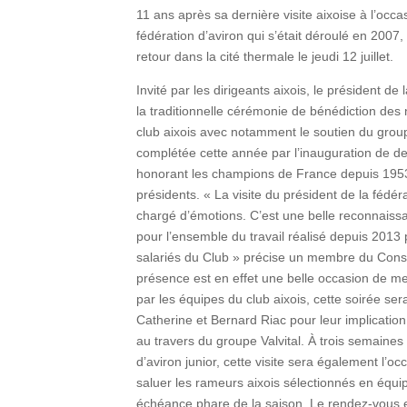
11 ans après sa dernière visite aixoise à l’occ
fédération d’aviron qui s’était déroulé en 200
retour dans la cité thermale le jeudi 12 juillet.
Invité par les dirigeants aixois, le président 
la traditionnelle cérémonie de bénédiction de
club aixois avec notamment le soutien du group
complétée cette année par l’inauguration de
honorant les champions de France depuis 1953
présidents. « La visite du président de la fédé
chargé d’émotions. C’est une belle reconnaissa
pour l’ensemble du travail réalisé depuis 201
salariés du Club » précise un membre du Consei
présence est en effet une belle occasion de mett
par les équipes du club aixois, cette soirée ser
Catherine et Bernard Riac pour leur implicatio
au travers du groupe Valvital. À trois semain
d’aviron junior, cette visite sera également l’o
saluer les rameurs aixois sélectionnés en équ
échéance phare de la saison. Le rendez-vous 