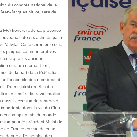
asion du congrès national de la
7, Jean-Jacques Mulot, sera de
de la FFA honorera de sa présence
s nouveaux bateaux achetés par le
e Valvital. Cette cérémonie sera
 deux plaques commémoratives
 ainsi que les anciens
ration sera un moment fort,
nce de la part de la fédération
3 par l’ensemble des membres et
l d’administration. Si cette
re en lumière le travail réalisé
a aussi l’occasion de remercier
n importante dans la vie du Club
es des championnats du monde
ccasion pour le président Mulot de
ipe de France en vue de cette
est donné à l’ensemble des