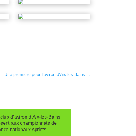
Une première pour l’aviron d’Aix-les-Bains
→
club d’aviron d’Aix-les-Bains
ésent aux championnats de
ance nationaux sprints