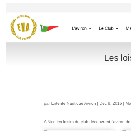
L’aviron
Le Club
Ma
Les loi
par
Entente Nautique Aviron
|
Déc 8, 2016
|
Ma
A Nice les loisirs du club découvrent l’aviron 