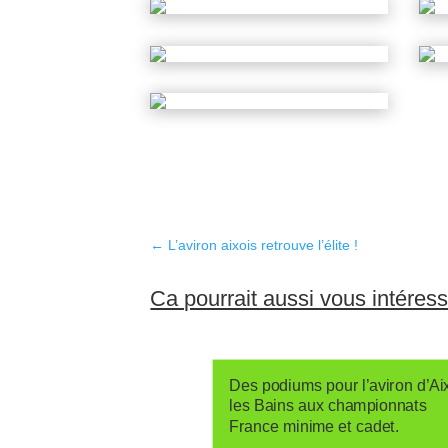
←
L’aviron aixois retrouve l’élite !
Ca pourrait aussi vous intéres
Des podiums pour l’aviron d’Ai
les Bains aux championnats
France minime et cadet.