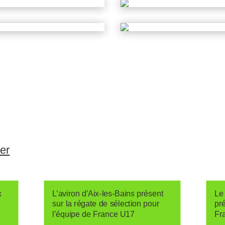
ser
x
L’aviron d’Aix-les-Bains présent
Le 
sur la régate de sélection pour
pr
l’équipe de France U17
Fr