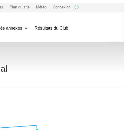
es
Plan du site
Météo
Connexion
ités annexes
Résultats du Club
al