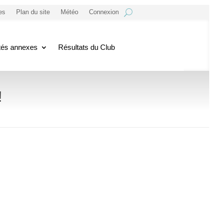
es
Plan du site
Météo
Connexion
ités annexes
Résultats du Club
!