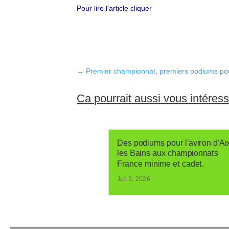
Pour lire l’article cliquer
←
Premier championnat, premiers podiums pour
Ca pourrait aussi vous intéres
Des podiums pour l’aviron d’Ai
les Bains aux championnats
France minime et cadet.
Juil 9, 2026