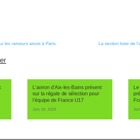
 les rameurs aixois à Paris.
La section loisir de l’
ser
x
L’aviron d’Aix-les-Bains présent
Le 
sur la régate de sélection pour
pr
l’équipe de France U17
Fr
Juin 18, 2026
Jui