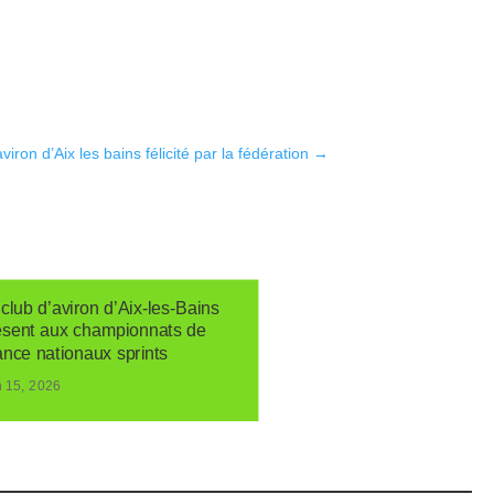
aviron d’Aix les bains félicité par la fédération
→
club d’aviron d’Aix-les-Bains
ésent aux championnats de
ance nationaux sprints
n 15, 2026