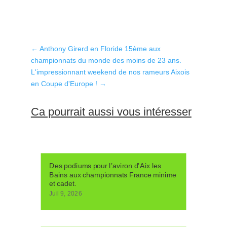
←
Anthony Girerd en Floride 15ème aux
championnats du monde des moins de 23 ans.
L'impressionnant weekend de nos rameurs Aixois
en Coupe d'Europe !
→
Ca pourrait aussi vous intéresser
Des podiums pour l’aviron d’Aix les
Bains aux championnats France minime
et cadet.
Juil 9, 2026