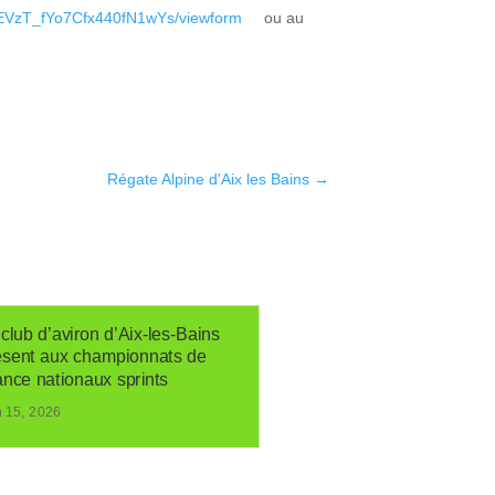
25EVzT_fYo7Cfx440fN1wYs/viewform
ou au
Régate Alpine d'Aix les Bains
→
club d’aviron d’Aix-les-Bains
ésent aux championnats de
ance nationaux sprints
n 15, 2026