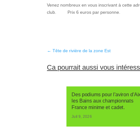
Venez nombreux en vous inscrivant à cette a
club. Prix 6 euros par personne.
←
Tête de rivière de la zone Est
Ca pourrait aussi vous intéres
Des podiums pour l’aviron d’Ai
les Bains aux championnats
France minime et cadet.
Juil 9, 2026