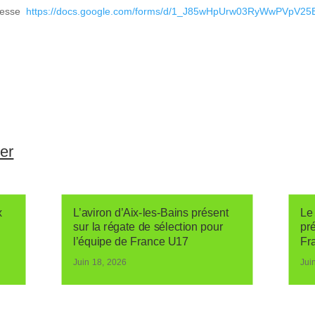
dresse
https://docs.google.com/forms/d/1_J85wHpUrw03RyWwPVpV
ser
x
L’aviron d’Aix-les-Bains présent
Le 
sur la régate de sélection pour
pr
l’équipe de France U17
Fr
Juin 18, 2026
Jui