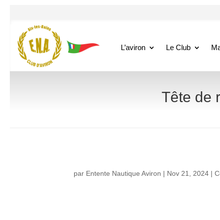
L’aviron
Le Club
Ma
Tête de 
par
Entente Nautique Aviron
|
Nov 21, 2024
|
C