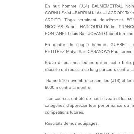
En huit homme (J14) BALMEMETRAL Nol
CORNU Solal –BARRIAU-Léa –LACROIX Teiv
ARDITO Tiago terminent deuxième.et B
NICOLAS Sabri –HADJOUDJ Réda –FRANCO
FONTANEL Louis Bar :JOVANI Gabriel termine
En quatre de couple homme. GUEBET Le
PETITPEZ Matys Bar :CASANOVA Paul termine
Bravo à tous nos jeunes qui en cette belle
réussite ont réussi à ce long parcours contre l
Samedi 10 novembre ce sont les (J18) et les s
6000m contre la montre.
Les courses ont été de haut niveau et les con
catégories d’apprécier leur performance du m
compétitions futures.
Résultats de nos équipages.