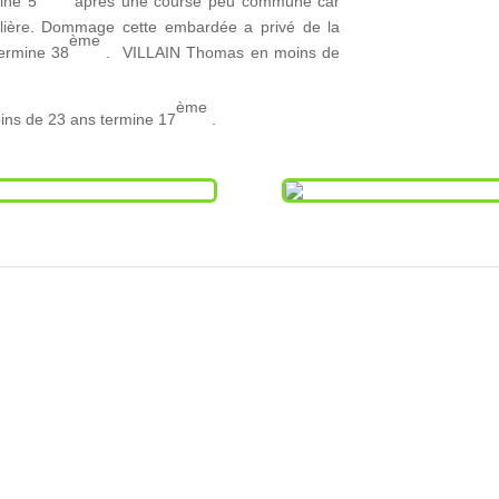
ine 5
après une course peu commune car
selière. Dommage cette embardée a privé de la
ème
ermine 38
. VILLAIN Thomas en moins de
ème
oins de 23 ans termine 17
.