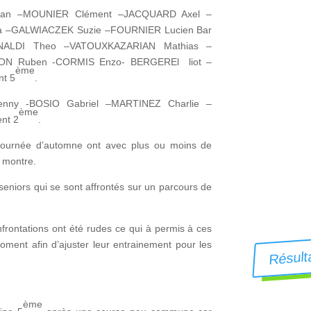
han –MOUNIER Clément –JACQUARD Axel –
a –GALWIACZEK Suzie –FOURNIER Lucien Bar
ONALDI Theo –VATOUXKAZARIAN Mathias –
N Ruben -CORMIS Enzo- BERGEREl liot –
ème
nt 5
.
nny -BOSIO Gabriel –MARTINEZ Charlie –
ème
nt 2
.
 journée d’automne ont avec plus ou moins de
a montre.
eniors qui se sont affrontés sur un parcours de
frontations ont été rudes ce qui à permis à ces
Résulta
oment afin d’ajuster leur entrainement pour les
ème