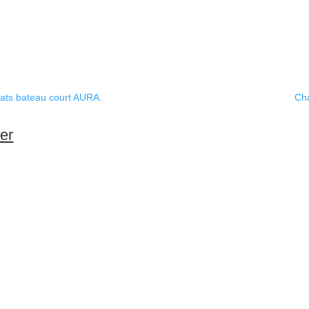
ats bateau court AURA.
Cha
ser