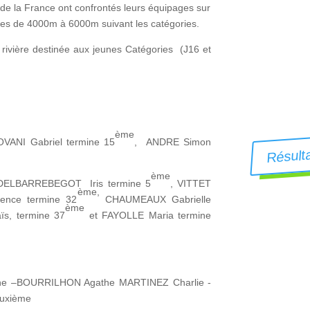
e la France ont confrontés leurs équipages sur
ces de 4000m à 6000m suivant les catégories.
rivière destinée aux jeunes Catégories (J16 et
ème
Résulta
VANI Gabriel termine 15
, ANDRE Simon
ème
es DELBARREBEGOT Iris termine 5
, VITTET
ème,
nce termine 32
CHAUMEAUX Gabrielle
ème
, termine 37
et FAYOLLE Maria termine
ane –BOURRILHON Agathe MARTINEZ Charlie -
euxième