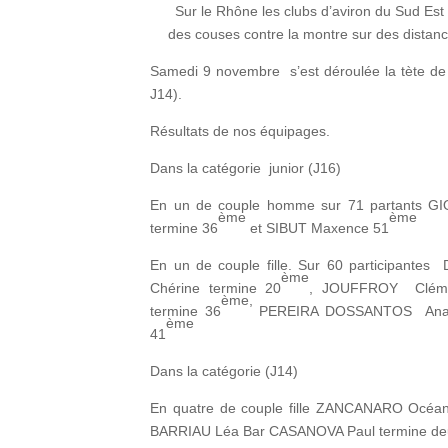
Sur le Rhône les clubs d’aviron du Sud Est d
des couses contre la montre sur des distan
Samedi 9 novembre s’est déroulée la tète de 
J14).
Résultats de nos équipages.
Dans la catégorie junior (J16)
En un de couple homme sur 71 partants GIO
ème
ème
termine 36
et SIBUT Maxence 51
En un de couple fille. Sur 60 participant
ème
Chérine termine 20
, JOUFFROY Cléme
ème,
termine 36
PEREIRA DOSSANTOS Anaïs
ème
41
Dans la catégorie (J14)
En quatre de couple fille ZANCANARO Océ
BARRIAU Léa Bar CASANOVA Paul termine d