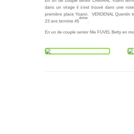
En un de couple senior LAMIRAL Yoann term
dans un virage il s’est trouvé dans une ro
première place Yoann. VERDENAL Quentin t
ème
23 ans termine 45
.
En un de couple senior fille FUVEL Betty en m