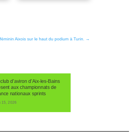
 féminin Aixois sur le haut du podium à Turin.
→
club d’aviron d’Aix-les-Bains
ésent aux championnats de
ance nationaux sprints
n 15, 2026