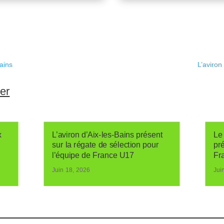
Bains
L’aviron
ser
x
L’aviron d’Aix-les-Bains présent
Le 
sur la régate de sélection pour
pr
l’équipe de France U17
Fr
Juin 18, 2026
Jui