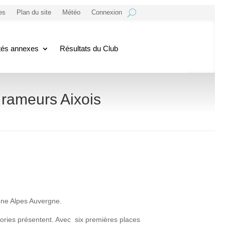
es
Plan du site
Météo
Connexion
ités annexes
Résultats du Club
 rameurs Aixois
hône Alpes Auvergne.
égories présentent. Avec six premières places