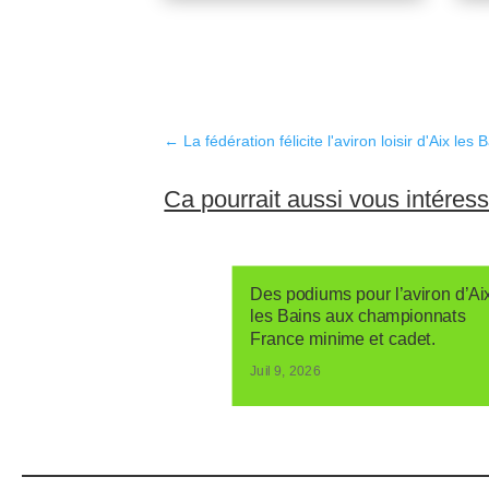
←
La fédération félicite l'aviron loisir d'Aix les 
Ca pourrait aussi vous intéres
Des podiums pour l’aviron d’Ai
les Bains aux championnats
France minime et cadet.
Juil 9, 2026