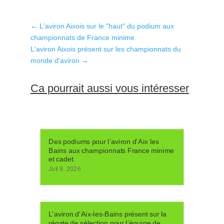
←
L'aviron Aixois sur le "haut" du podium aux
championnats de France minime.
L'aviron Aixois présent sur les championnats du
monde d'aviron
→
Ca pourrait aussi vous intéresser
Des podiums pour l’aviron d’Aix les
Bains aux championnats France minime
et cadet.
Juil 9, 2026
L’aviron d’Aix-les-Bains présent sur la
régate de sélection pour l’équipe de