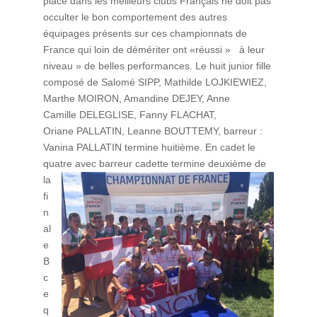
place dans les meilleurs clubs Français ne doit pas
occulter le bon comportement des autres
équipages présents sur ces championnats de
France qui loin de démériter ont «réussi » à leur
niveau » de belles performances. Le huit junior fille
composé de Salomé SIPP, Mathilde LOJKIEWIEZ,
Marthe MOIRON, Amandine DEJEY, Anne
Camille DELEGLISE, Fanny FLACHAT,
Oriane PALLATIN, Leanne BOUTTEMY, barreur :
Vanina PALLATIN termine huitième. En cadet le
quatre avec barreur cadette termine deu
xième de
la
fi
n
al
e
B
c
e
q