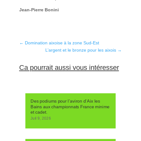
Jean-Pierre Bonini
←
Domination aixoise à la zone Sud-Est
L’argent et le bronze pour les aixois
→
Ca pourrait aussi vous intéresser
Des podiums pour l’aviron d’Aix les
Bains aux championnats France minime
et cadet.
Juil 9, 2026