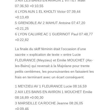
3 AIX LES BAINS EN AVIRON 1 VITTET Maël
07:36,50 +0:10,55
4 LYON AUN 1 EL KHOLTI Victor 07:39,44
+0:13,49
5 GRENOBLE AV 2 MAHUT Antoine 07:47,20
+0:21,25
6 LYON CALUIRE AC 1 GUERINOT Paul 07:48,77
+0:22,82
La finale du skiff féminin était l’occasion d’une
sacrée « explication de texte » entre Lucie
FLEURANCE (Meyzieu) et Emilie MOUCHET (Aix-
les-Bains) qui revenait à la Majolane pour trente
petits centièmes, les poursuivantes en faisaient les
frais en terminant avec un écart conséquent.
1 MEYZIEU AV 1 FLEURANCE Lucie 08:16,59
2 AIX LES BAINS EN AVIRON 1 MOUCHET Emilie
08:16,89 +0:00,30
3 MARSEILLE CA ROCHE Jeanne 08:26,05
+0:09,46