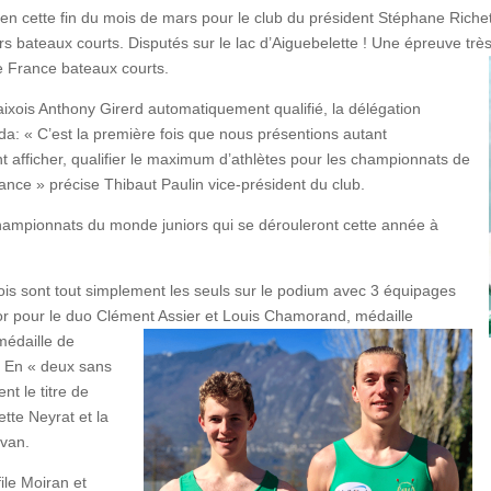
 cette fin du mois de mars pour le club du président Stéphane Riche
 bateaux courts. Disputés sur le lac d’Aiguebelette ! Une épreuve très i
de France bateaux courts.
aixois Anthony Girerd automatiquement qualifié, la délégation
da: « C’est la première fois que nous présentions autant
nt afficher, qualifier le maximum d’athlètes pour les championnats de
rance » précise Thibaut Paulin vice-président du club.
championnats du monde juniors qui se dérouleront cette année à
ois sont tout simplement les seuls sur le podium avec 3 équipages
d’or pour le duo Clément Assier et Louis Chamorand, médaille
médaille d
e
l En « deux sans
nt le titre de
tte Neyrat et la
rvan.
ile Moiran et