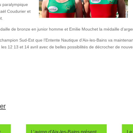
au paralympique
aël Coudurier et
t.
médaille de bronze en junior homme et Emilie Mouchet la médaille d’arg
 champion Sud-Est que l’Entente Nautique d’Aix-les-Bains va maintena
 les 12 13 et 14 avril avec de belles possibilités de décrocher de nou
ser
x
L’aviron d’Aix-les-Bains présent
Le 