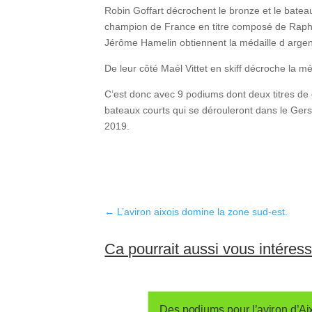
Robin Goffart décrochent le bronze et le bate
champion de France en titre composé de Raph
Jérôme Hamelin obtiennent la médaille d argen
De leur côté Maél Vittet en skiff décroche la 
C’est donc avec 9 podiums dont deux titres de
bateaux courts qui se dérouleront dans le Gers
2019.
←
L’aviron aixois domine la zone sud-est.
Ca pourrait aussi vous intéres
Des podiums pour l’aviron d’Ai