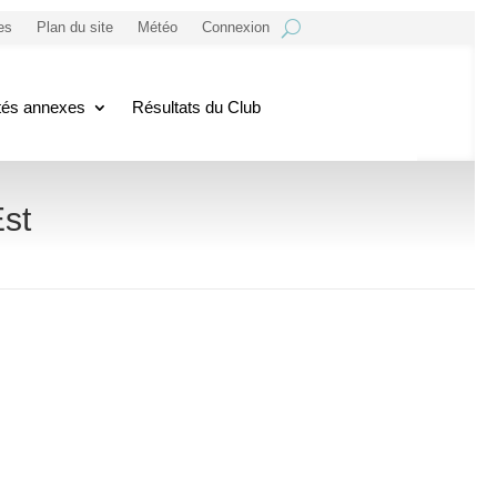
es
Plan du site
Météo
Connexion
ités annexes
Résultats du Club
st