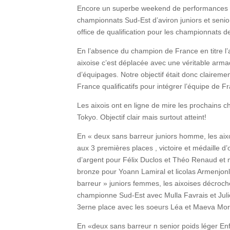
Encore un superbe weekend de performances en
championnats Sud-Est d’aviron juniors et seniors
office de qualification pour les championnats 
En l’absence du champion de France en titre l’
aixoise c’est déplacée avec une véritable arma
d’équipages. Notre objectif était donc claireme
France qualificatifs pour intégrer l’équipe de F
Les aixois ont en ligne de mire les prochains 
Tokyo. Objectif clair mais surtout atteint!
En « deux sans barreur juniors homme, les aix
aux 3 premières places , victoire et médaille 
d’argent pour Félix Duclos et Théo Renaud et 
bronze pour Yoann Lamiral et licolas Armenjon
barreur » juniors femmes, les aixoises décroche
championne Sud-Est avec Mulla Favrais et Julie
3erne place avec les soeurs Léa et Maeva Mo
En «deux sans barreur n senior poids léger Enf