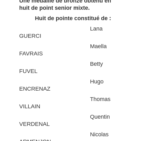
Une médaille de bronze obtenu en
huit de point senior mixte.
Huit de pointe constitué de :
Lana
GUERCI
Maella
FAVRAIS
Betty
FUVEL
Hugo
ENCRENAZ
Thomas
VILLAIN
Quentin
VERDENAL
Nicolas