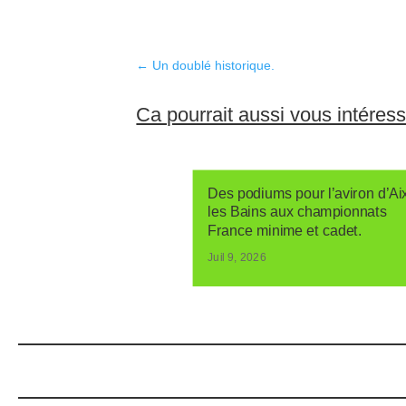
←
Un doublé historique.
Ca pourrait aussi vous intéres
Des podiums pour l’aviron d’Ai
les Bains aux championnats
France minime et cadet.
Juil 9, 2026