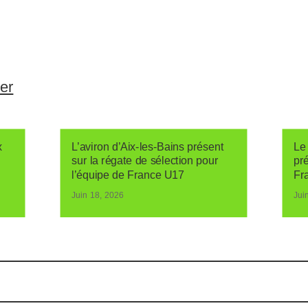
ser
x
L’aviron d’Aix-les-Bains présent
Le 
sur la régate de sélection pour
pr
l’équipe de France U17
Fr
Juin 18, 2026
Jui