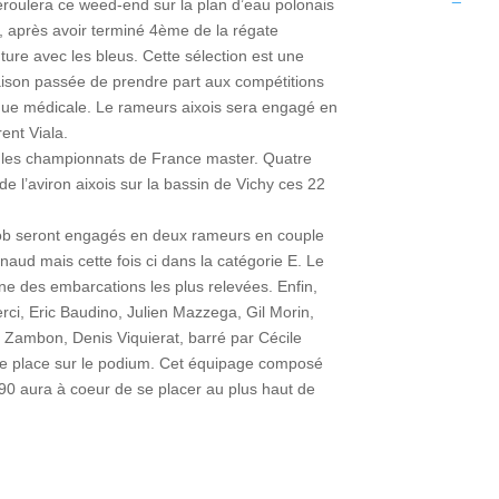
roulera ce weed-end sur la plan d’eau polonais
 après avoir terminé 4ème de la régate
nture avec les bleus. Cette sélection est une
ison passée de prendre part aux compétitions
ique médicale. Le rameurs aixois sera engagé en
ent Viala.
 les championnats de France master. Quatre
de l’aviron aixois sur la bassin de Vichy ces 22
Job seront engagés en deux rameurs en couple
ud mais cette fois ci dans la catégorie E. Le
 une des embarcations les plus relevées. Enfin,
ci, Eric Baudino, Julien Mazzega, Gil Morin,
 Zambon, Denis Viquierat, barré par Cécile
e place sur le podium. Cet équipage composé
0 aura à coeur de se placer au plus haut de