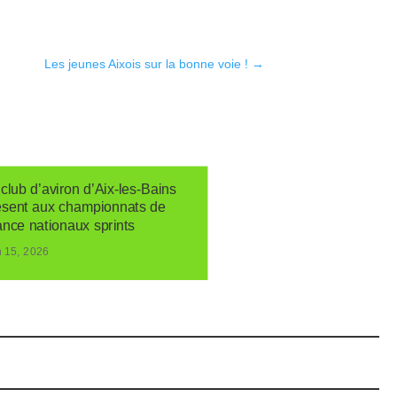
Les jeunes Aixois sur la bonne voie !
→
club d’aviron d’Aix-les-Bains
ésent aux championnats de
ance nationaux sprints
n 15, 2026