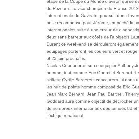
étape de la Coupe du Monde d’aviron qui se dé
de Poznam. Le vice-champion de France 2019,
internationale de Gavirate, poursuit donc l’ave
belle récompense pour Jérôme, empêché la sa
internationales suite à une erreur de diagnost
deux sans barreur aux côtés de l’albigeois Laur
Durant ce week-end se dérouleront également
équipages porteront les couleurs vert et rouge 
et 23 juin prochains.
Nicolas Coudurier et son coéquipier Anthony 
homme, tout comme Eric Guerci et Bernard Rena
skiffeur Cyrille Bergeretti concourera lui dans
les huit de pointe homme composé de Eric Guer
Jean Marc Bernard, Jean Paul Barithel, Thierry
Goddard aura comme objectif de décrocher un
de nombreux internationaux des années 80 et 9
l’échiquier national.