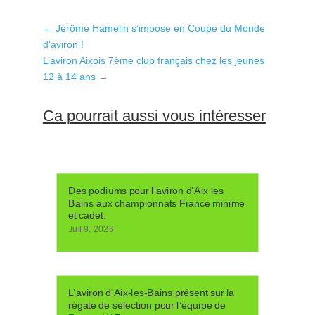
←
Jérôme Hamelin s’impose en Coupe du Monde
d'aviron !
L’aviron Aixois 7ème club français chez les jeunes
12 à 14 ans
→
Ca pourrait aussi vous intéresser
Des podiums pour l’aviron d’Aix les
Bains aux championnats France minime
et cadet.
Juil 9, 2026
L’aviron d’Aix-les-Bains présent sur la
régate de sélection pour l’équipe de