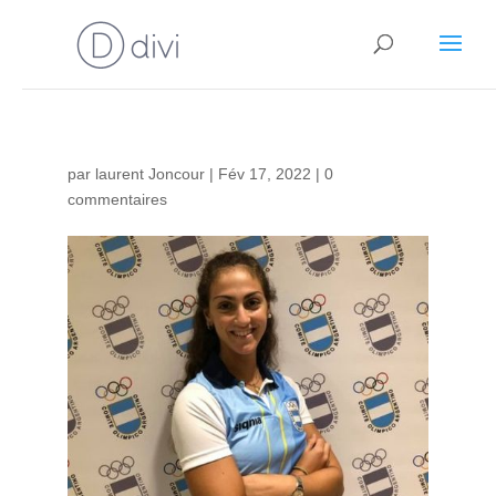
par
laurent Joncour
|
Fév 17, 2022
|
0
commentaires