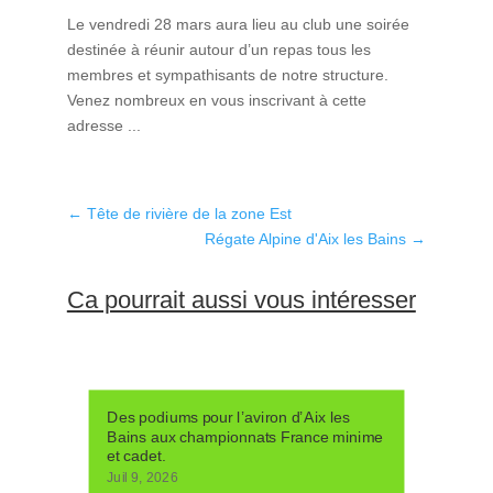
Le vendredi 28 mars aura lieu au club une soirée
destinée à réunir autour d’un repas tous les
membres et sympathisants de notre structure.
Venez nombreux en vous inscrivant à cette
adresse ...
←
Tête de rivière de la zone Est
Régate Alpine d'Aix les Bains
→
Ca pourrait aussi vous intéresser
Des podiums pour l’aviron d’Aix les
Bains aux championnats France minime
et cadet.
Juil 9, 2026